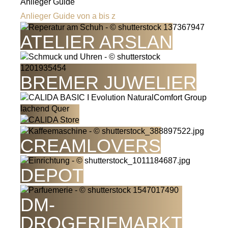
Anlieger Guide
Anlieger Guide von a bis z
ATELIER ARSLAN
BREMER JUWELIER
CREAMLOVERS
DEPOT
DM-
DROGERIEMARKT